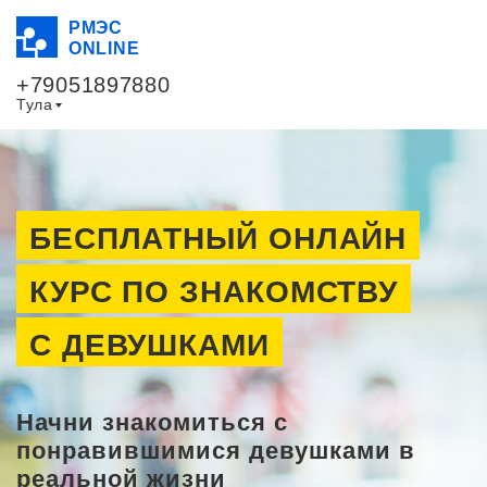
РМЭС
ONLINE
+79051897880
Тула
БЕСПЛАТНЫЙ ОНЛАЙН
КУРС ПО ЗНАКОМСТВУ
С ДЕВУШКАМИ
Начни знакомиться с
понравившимися девушками в
реальной жизни